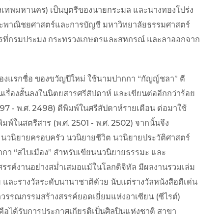
งเทพมหานคร) เป็นบุตรีของนายกระมล และนางทองโปร่ง
่คณะพาณิชยศาสตร์และการบัญชี มหาวิทยาลัยธรรมศาสตร์
าชการที่กรมประมง กระทรวงเกษตรและสหกรณ์ และลาออกจาก
้นเรื่องแรกชื่อ ของขวัญปีใหม่ ใช้นามปากกา “กัญญ์ชลา” ตี
นเรื่องสั้นลงในนิตยสารศรีสัปดาห์ และเขียนต่ออีกกว่าร้อย
497 - พ.ศ. 2498) ตีพิมพ์ในศรีสัปดาห์รายเดือน ต่อมาใช้
พ์ในสตรีสาร (พ.ศ. 2501 - พ.ศ. 2502) จากนั้นจึง
นวนิยายครอบครัว นวนิยายชีวิต นวนิยายประวัติศาสตร์
ปากกา “สไบเมือง” สำหรับเขียนนวนิยายธรรมะ และ
งสรรค์งานอย่างสม่ำเสมอแม้ในโลกดิจิทัล มีผลงานรวมเล่ม
 และรางวัลระดับนานาชาติด้วย นับแต่รางวัลหนังสือดีเด่น
วัลวรรณกรรมสร้างสรรค์ยอดเยี่ยมแห่งอาเซียน (ซีไรต์)
คือได้รับการประกาศเกียรติเป็นศิลปินแห่งชาติ สาขา