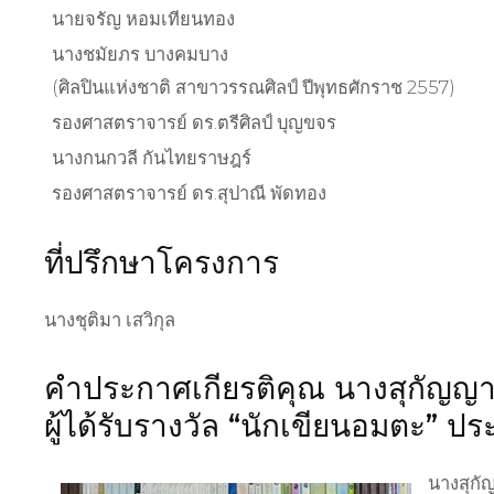
นายจรัญ หอมเทียนทอง
นางชมัยภร บางคมบาง
(ศิลปินแห่งชาติ สาขาวรรณศิลป์ ปีพุทธศักราช 2557)
รองศาสตราจารย์ ดร.ตรีศิลป์ บุญขจร
นางกนกวลี กันไทยราษฎร์
รองศาสตราจารย์ ดร.สุปาณี พัดทอง
ที่ปรึกษาโครงการ
นางชุติมา เสวิกุล
คำประกาศเกียรติคุณ นางสุกัญญา
ผู้ได้รับรางวัล “นักเขียนอมตะ” 
นางสุกั