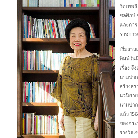
วัดเทพธ
ชลศึกษ์
และการเ
ราชการเ
เริ่มงาน
พิมพ์ในน
เรื่อง จ
นามปากก
สร้างสร
นวนิยาย
นามปากก
แล้ว 15
ของกระทร
รางวัลเ