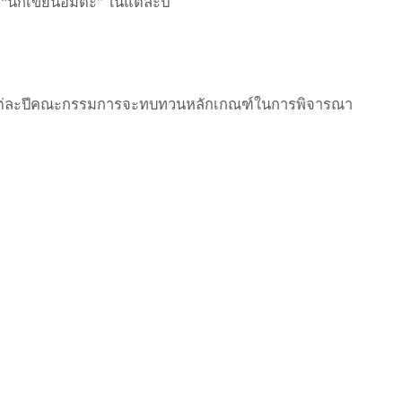
น “นักเขียนอมตะ” ในแต่ละปี
โดยในแต่ละปีคณะกรรมการจะทบทวนหลักเกณฑ์ในการพิจารณา