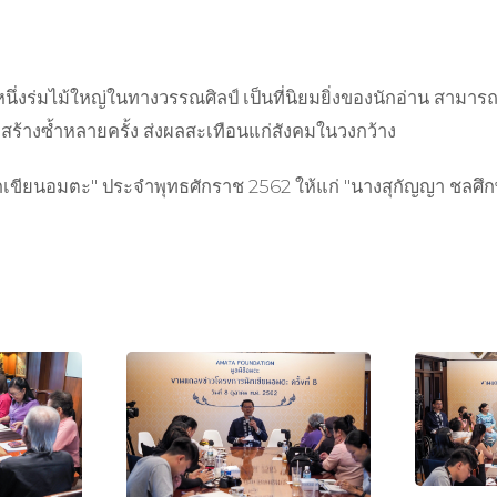
ร่มไม้ใหญ่ในทางวรรณศิลป์ เป็นที่นิยมยิ่งของนักอ่าน สามารถ
ะสร้างซ้ำหลายครั้ง ส่งผลสะเทือนแก่สังคมในวงกว้าง
กเขียนอมตะ" ประจำพุทธศักราช 2562 ให้แก่ "นางสุกัญญา ชลศึกษ