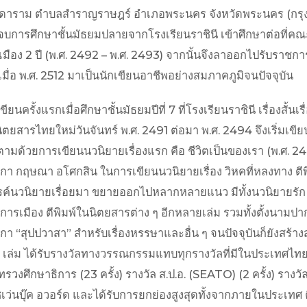
ิดาราม ตำบลสำราญราษฎร์ อำเภอพระนคร จังหวัดพระนคร (กรุ
 จบการศึกษาชั้นมัธยมปลายจากโรงเรียนราชินี เข้าศึกษาต่อที
มือง 2 ปี (พ.ศ. 2492 – พ.ศ. 2493) จากนั้นจึงลาออกไปรับร
มื่อ พ.ศ. 2512 มาเป็นนักเขียนอาชีพอย่างสมภาคภูมิจนปัจจุบัน
เขียนครั้งแรกเมื่อศึกษาชั้นมัธยมปีที่ 7 ที่โรงเรียนราชินี เรื่องสั
ิตยสารไทยใหม่วันจันทร์ พ.ศ. 2491 ต่อมา พ.ศ. 2494 จึงเริ่มเขีย
ึงตามด้วยการเขียนนวนิยายเรื่องแรก คือ ชีวิตเป็นของเรา (พ.ศ. 2
า กฤษณา อโศกสิน ในการเขียนนวนิยายเรื่อง วิหคที่หลงทาง ตีพิม
รค์นวนิยายเรื่อยมา ขยายออกไปหลากหลายแนว มีทั้งนวนิยายรัก 
การเมือง ตีพิมพ์ในนิตยสารต่าง ๆ อีกหลายเล่ม รวมทั้งตั้งนาม
า “สุปปวาสา” สำหรับเรื่องหรรษาและอื่น ๆ จนปัจจุบันก็ยังสร้า
6 เล่ม ได้รับรางวัลทางวรรณกรรมแทบทุกรางวัลที่มีในประเทศไทย
วงศึกษาธิการ (23 ครั้ง) รางวัล ส.ป.อ. (SEATO) (2 ครั้ง) ราง
ซเว่นบุ๊ค อวอร์ด และได้รับการยกย่องสูงสุดทั้งจากภายในประเทศ 