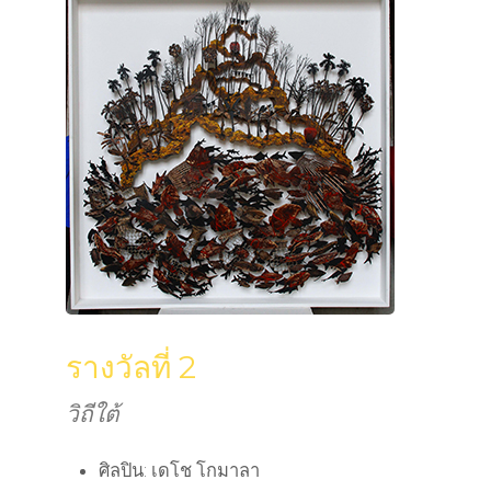
รางวัลที่ 2
วิถีใต้
ศิลปิน: เดโช โกมาลา